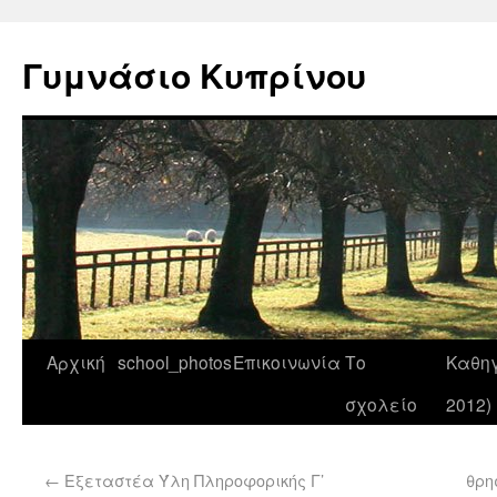
Γυμνάσιο Κυπρίνου
Αρχική
school_photos
Επικοινωνία
Το
Καθηγ
σχολείο
2012)
←
Εξεταστέα Ύλη Πληροφορικής Γ’
θρη