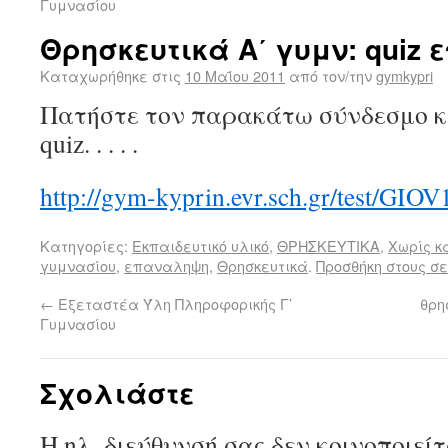
Γυμνασίου
Θρησκευτικά Α΄ γυμν: quiz
Καταχωρήθηκε στις
10 Μαΐου 2011
από τον/την
gymkypri
Πατήστε τον παρακάτω σύνδεσμο κ
quiz. . . . .
http://gym-kyprin.evr.sch.gr/test/GIOV
Κατηγορίες:
Εκπαιδευτικό υλικό
,
ΘΡΗΣΚΕΥΤΙΚΑ
,
Χωρίς κ
γυμνασίου
,
επαναληψη
,
Θρησκευτικά
.
Προσθήκη στους σε
←
Εξεταστέα Ύλη Πληροφορικής Γ’
θρη
Γυμνασίου
Σχολιάστε
Η ηλ. διεύθυνσή σας δεν κοινοποιεί